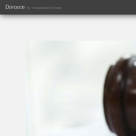
Divorce
by Consultation Center