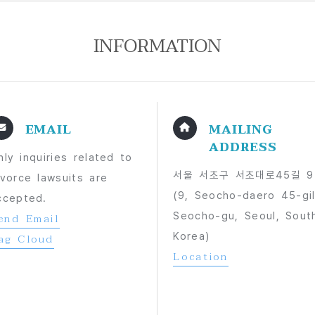
INFORMATION
EMAIL
MAILING
ADDRESS
nly inquiries related to
서울 서초구 서초대로45길 9
ivorce lawsuits are
(9, Seocho-daero 45-gil
ccepted.
Seocho-gu, Seoul, Sout
end Email
Korea)
ag Cloud
Location