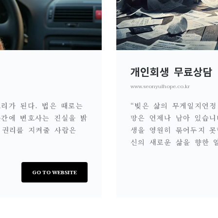
개인회생 무료상담
www.seonyulhope.co.kr
리가 된다. 법은 때로는
“빚은 삶의 무게일지언정
순간에 변호사는 진실을 밝
망은 언제나 남아 있습니
 권리를 지켜줄 사람은
생을 영원히 묶어두지 못
신의 새로운 삶을 향한 
GO TO WEBSITE