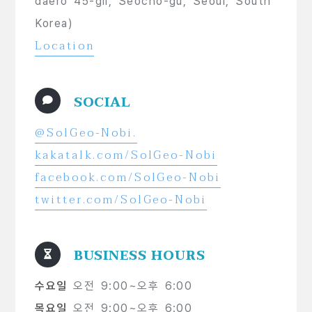
daero 45-gil, Seocho-gu, Seoul, South
Korea)
Location
SOCIAL
@SolGeo-Nobi.
kakatalk.com/SolGeo-Nobi
facebook.com/SolGeo-Nobi
twitter.com/SolGeo-Nobi
BUSINESS HOURS
수요일
오전 9:00~오후 6:00
목요일
오전 9:00~오후 6:00