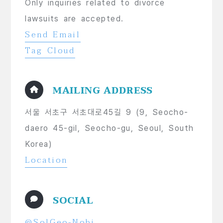
Only inquiries related to divorce
lawsuits are accepted.
Send Email
Tag Cloud
MAILING ADDRESS
서울 서초구 서초대로45길 9 (9, Seocho-
daero 45-gil, Seocho-gu, Seoul, South
Korea)
Location
SOCIAL
@SolGeo-Nobi.