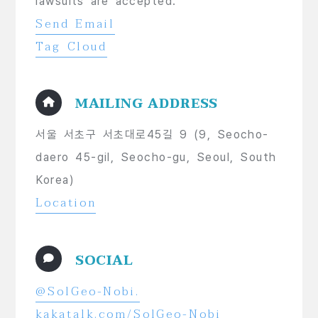
lawsuits are accepted.
Send Email
Tag Cloud
MAILING ADDRESS
서울 서초구 서초대로45길 9 (9, Seocho-
daero 45-gil, Seocho-gu, Seoul, South
Korea)
Location
SOCIAL
@SolGeo-Nobi.
kakatalk.com/SolGeo-Nobi