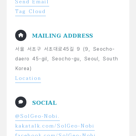
Send Email
Tag Cloud
MAILING ADDRESS
서울 서초구 서초대로45길 9 (9, Seocho-
daero 45-gil, Seocho-gu, Seoul, South
Korea)
Location
SOCIAL
@SolGeo-Nobi.
kakatalk.com/SolGeo-Nobi
facebook.com/SolGeo-Nobi