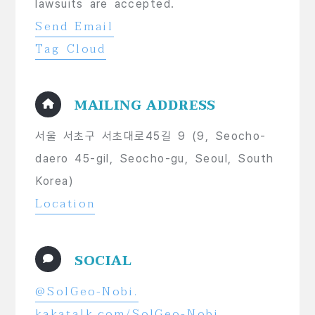
lawsuits are accepted.
Send Email
Tag Cloud
MAILING ADDRESS
서울 서초구 서초대로45길 9 (9, Seocho-
daero 45-gil, Seocho-gu, Seoul, South
Korea)
Location
SOCIAL
@SolGeo-Nobi.
kakatalk.com/SolGeo-Nobi