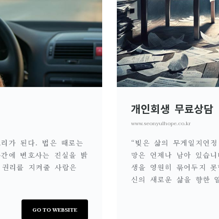
개인회생 무료상담
www.seonyulhope.co.kr
리가 된다. 법은 때로는
“빚은 삶의 무게일지언정
순간에 변호사는 진실을 밝
망은 언제나 남아 있습니
 권리를 지켜줄 사람은
생을 영원히 묶어두지 못
신의 새로운 삶을 향한 
GO TO WEBSITE