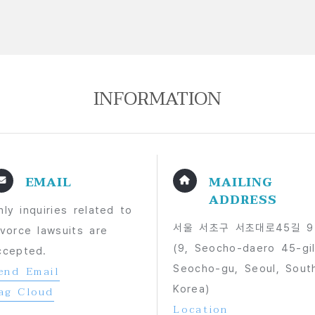
INFORMATION
EMAIL
MAILING
ADDRESS
nly inquiries related to
서울 서초구 서초대로45길 9
ivorce lawsuits are
(9, Seocho-daero 45-gil
ccepted.
Seocho-gu, Seoul, Sout
end Email
Korea)
ag Cloud
Location