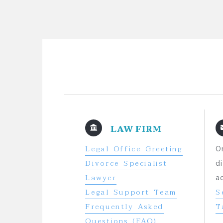
LAW FIRM
Legal Office Greeting
O
Divorce Specialist
d
Lawyer
a
Legal Support Team
S
Frequently Asked
T
Questions (FAQ)